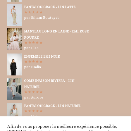
PANTALON GRACE - LIN LATTE
par Siham Boutayeb
Note
5
sur
5
MANTEAU LONG EN LAINE - EMI ROSE
POUDRÉ
par Elsa
Note
5
sur
5
ENSEMBLE EMI NOIR
par Nadia
Note
5
sur
5
COMBINAISON RIVIERA - LIN
NATUREL
par Aurore
Note
5
sur
5
PANTALON GRACE - LIN NATUREL
par Naima
Note
5
sur
5
Afin de vous proposer la meilleure expérience possible,
TUNIQUE CRAVATE - LIN NATUREL