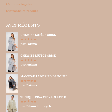
Mentions légales
Livraisons et retours
AVIS RÉCENTS
CHEMISE LUTÈCE GRISE
par Fatima
Note
5
sur
5
CHEMISE LUTÈCE GRISE
par Fatima
Note
5
sur
5
MANTEAU LADY PIED DE POULE
par Fatima
Note
5
sur
5
TUNIQUE CRAVATE - LIN LATTE
par Siham Boutayeb
Note
5
sur
5