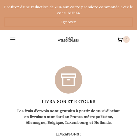
Aller
Profitez d'une réduction de -5% sur votre première commande avec le
au
code: AUBE5
contenu
Ignorer
0
LIVRAISON ET RETOURS
Les frais d’envois sont gratuits à partir de 100€ d’achat
en livraison standard en France métropolitaine,
Allemagne, Belgique, Luxembourg et Hollande.
LIVRAISONS :