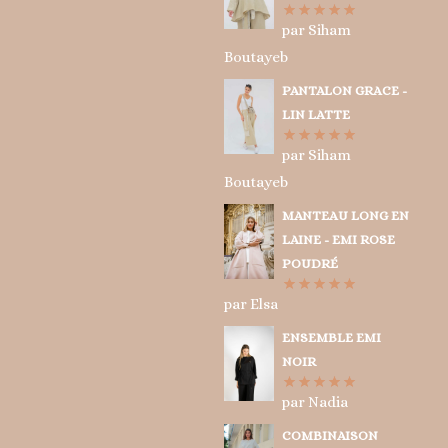
par Siham
Note
5
sur
5
Boutayeb
PANTALON GRACE -
LIN LATTE
par Siham
Note
5
sur
5
Boutayeb
MANTEAU LONG EN
LAINE - EMI ROSE
POUDRÉ
par Elsa
Note
5
sur
5
ENSEMBLE EMI
NOIR
par Nadia
Note
5
sur
5
COMBINAISON