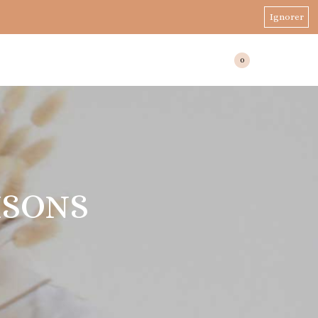
Ignorer
0
ISONS