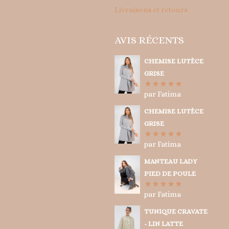
Livraisons et retours
AVIS RÉCENTS
CHEMISE LUTÈCE
GRISE
par Fatima
Note
5
sur
5
CHEMISE LUTÈCE
GRISE
par Fatima
Note
5
sur
5
MANTEAU LADY
PIED DE POULE
par Fatima
Note
5
sur
5
TUNIQUE CRAVATE
- LIN LATTE