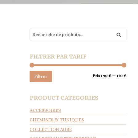
Recherche
Recherche
pour :
FILTRER PAR TARIF
Prix
Prix
Prix :
90 €
—
170 €
Filtrer
min
max
PRODUCT CATEGORIES
ACCESSOIRES
CHEMISES & TUNIQUES
COLLECTION AUBE