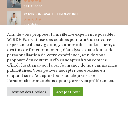
par Aurore
Note
5
sur
5
PANTALON GRACE - LIN NATUREL
par Naima
Note
5
sur
5
Afin de vous proposer la meilleure expérience possible,
TUNIQUE CRAVATE - LIN NATUREL
WIRDH Paris utilise des cookies pour améliorer votre
expérience de navigation, y compris des cookies tiers, à
par Naima
Note
5
sur
des fins de fonctionnement, d’analyses statistiques, de
5
personnalisation de votre expérience, afin de vous
proposer des contenus ciblés adaptés à vos centres
d’intérêts et analyser la performance de nos campagnes
publicitaires. Vous pouvez accepter ces cookies en
cliquant sur « Accepter tout » ou cliquer sur «
Personnaliser mes choix » pour gérer vos préférences.
© 2026 WIRDH PARIS
Gestion des Cookies
Accepter tout