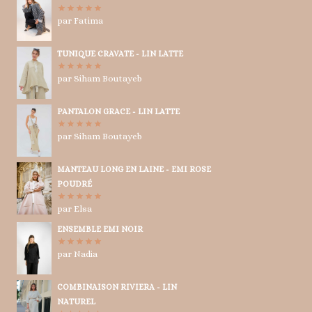
par Fatima
Note
5
sur
5
TUNIQUE CRAVATE - LIN LATTE
par Siham Boutayeb
Note
5
sur
5
PANTALON GRACE - LIN LATTE
par Siham Boutayeb
Note
5
sur
5
MANTEAU LONG EN LAINE - EMI ROSE
POUDRÉ
par Elsa
Note
5
sur
5
ENSEMBLE EMI NOIR
par Nadia
Note
5
sur
5
COMBINAISON RIVIERA - LIN
NATUREL