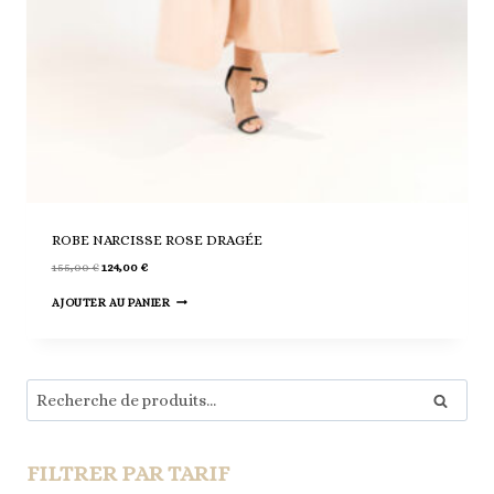
ROBE NARCISSE ROSE DRAGÉE
Le
Le
155,00
€
124,00
€
prix
prix
initial
actuel
AJOUTER AU PANIER
était :
est :
155,00 €.
124,00 €.
Recherche
Recherch
pour :
FILTRER PAR TARIF