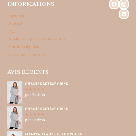
INFORMATIONS
A propos
Contact
FAQ
Conditions générales de ventes
Mentions légales
Livraisons et retours
AVIS RÉCENTS
CHEMISE LUTÈCE GRISE
par Fatima
Note
5
sur
5
CHEMISE LUTÈCE GRISE
par Fatima
Note
5
sur
5
MANTEAU LADY PIED DE POULE