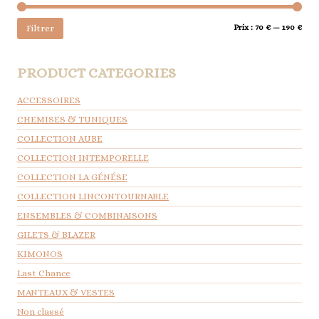
Prix
Prix
Prix :
70 €
—
190 €
Filtrer
min
max
PRODUCT CATEGORIES
ACCESSOIRES
CHEMISES & TUNIQUES
COLLECTION AUBE
COLLECTION INTEMPORELLE
COLLECTION LA GÉNÉSE
COLLECTION LINCONTOURNABLE
ENSEMBLES & COMBINAISONS
GILETS & BLAZER
KIMONOS
Last Chance
MANTEAUX & VESTES
Non classé