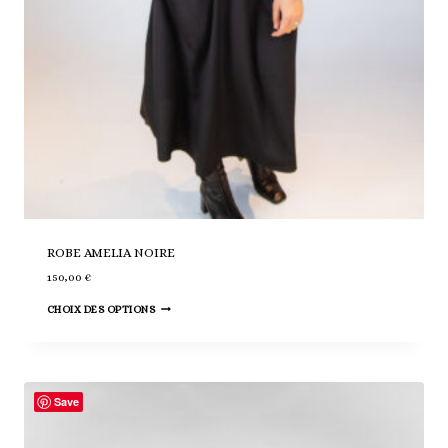
ROBE AMELIA NOIRE
150,00
€
Ce
CHOIX DES OPTIONS
produit
a
plusieurs
variations.
Save
Les
options
peuvent