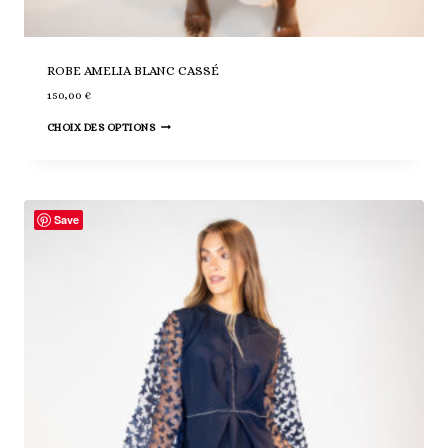
ROBE AMELIA BLANC CASSÉ
150,00
€
Ce
CHOIX DES OPTIONS
produit
a
plusieurs
variations.
Save
Les
options
peuvent
être
choisies
sur
la
page
du
produit