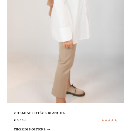
CHEMISE LUTÈCE BLANCHE
110,00
€
Note
Ce
5.00
CHOIX DES OPTIONS