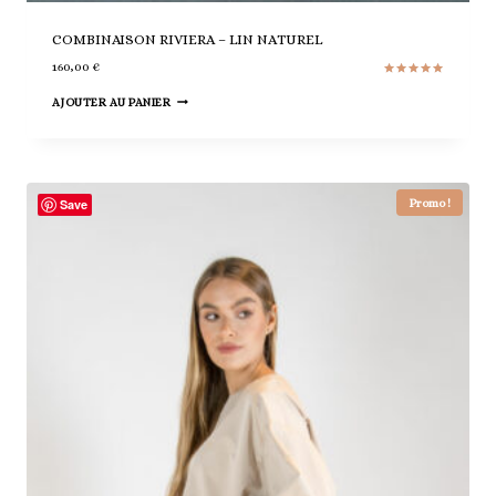
COMBINAISON RIVIERA – LIN NATUREL
160,00
€
Note
5.00
AJOUTER AU PANIER
sur 5
Promo !
Save