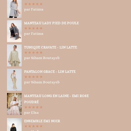
par Fatima
Note
5
sur
5
MANTEAU LADY PIED DE POULE
par Fatima
Note
5
sur
5
TUNIQUE CRAVATE - LIN LATTE
par Siham Boutayeb
Note
5
sur
5
PANTALON GRACE - LIN LATTE
par Siham Boutayeb
Note
5
sur
5
MANTEAU LONG EN LAINE - EMI ROSE
POUDRÉ
par Elsa
Note
5
sur
5
ENSEMBLE EMI NOIR