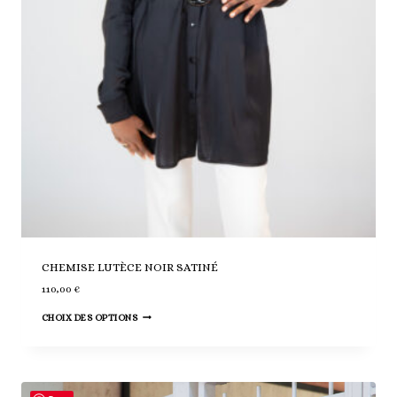
CHEMISE LUTÈCE NOIR SATINÉ
110,00
€
Ce
CHOIX DES OPTIONS
produit
a
plusieurs
variations.