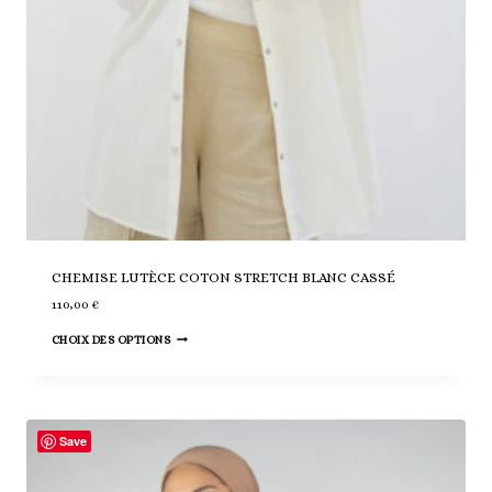
CHEMISE LUTÈCE COTON STRETCH BLANC CASSÉ
110,00
€
Ce
CHOIX DES OPTIONS
produit
a
plusieurs
variations.
Save
Les
options
peuvent