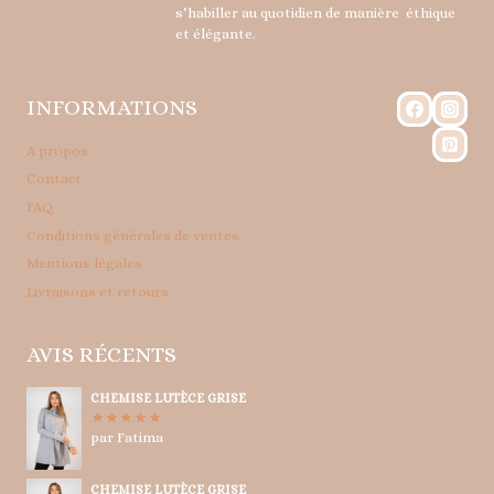
s’habiller au quotidien de manière éthique
et élégante.
INFORMATIONS
A propos
Contact
FAQ
Conditions générales de ventes
Mentions légales
Livraisons et retours
AVIS RÉCENTS
CHEMISE LUTÈCE GRISE
par Fatima
Note
5
sur
5
CHEMISE LUTÈCE GRISE