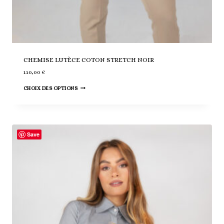
CHEMISE LUTÈCE COTON STRETCH NOIR
110,00
€
Ce
CHOIX DES OPTIONS
produit
a
plusieurs
variations.
Save
Les
options
peuvent
être
choisies
sur
la
page
du
produit