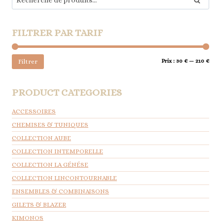
Recherch
pour :
sur
la
page
FILTRER PAR TARIF
du
produit
Prix
Prix
Prix :
30 €
—
210 €
Filtrer
min
max
PRODUCT CATEGORIES
ACCESSOIRES
CHEMISES & TUNIQUES
COLLECTION AUBE
COLLECTION INTEMPORELLE
COLLECTION LA GÉNÉSE
COLLECTION LINCONTOURNABLE
ENSEMBLES & COMBINAISONS
GILETS & BLAZER
KIMONOS