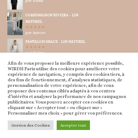
par Nadia
Note
5
sur
5
COMBINAISON RIVIERA - LIN
NATUREL
par Aurore
Note
5
sur
5
PANTALON GRACE - LIN NATUREL
par Naima
Note
5
sur
5
Afin de vous proposer la meilleure expérience possible,
TUNIQUE CRAVATE - LIN NATUREL
WIRDH Paris utilise des cookies pour améliorer votre
expérience de navigation, y compris des cookies tiers, à
par Naima
Note
5
sur
des fins de fonctionnement, d’analyses statistiques, de
5
personnalisation de votre expérience, afin de vous
proposer des contenus ciblés adaptés à vos centres
d’intérêts et analyser la performance de nos campagnes
publicitaires. Vous pouvez accepter ces cookies en
cliquant sur « Accepter tout » ou cliquer sur «
Personnaliser mes choix » pour gérer vos préférences.
© 2026 WIRDH PARIS
Gestion des Cookies
Accepter tout