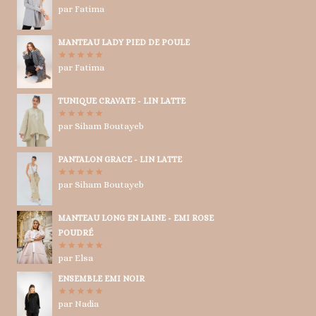
par Fatima
Note
5
sur
5
MANTEAU LADY PIED DE POULE
par Fatima
Note
5
sur
5
TUNIQUE CRAVATE - LIN LATTE
par Siham Boutayeb
Note
5
sur
5
PANTALON GRACE - LIN LATTE
par Siham Boutayeb
Note
5
sur
5
MANTEAU LONG EN LAINE - EMI ROSE
POUDRÉ
par Elsa
Note
5
sur
5
ENSEMBLE EMI NOIR
par Nadia
Note
5
sur
5