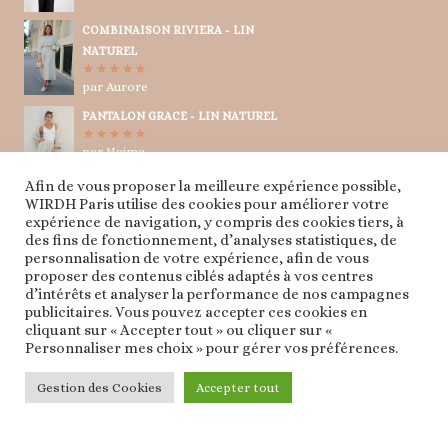
COMBINAISON RIVIERA - LIN
NATUREL
par Aurore
Note
5
sur
5
PANTALON GRACE - LIN NATUREL
par Naima
Note
5
sur
5
Afin de vous proposer la meilleure expérience possible,
TUNIQUE CRAVATE - LIN NATUREL
WIRDH Paris utilise des cookies pour améliorer votre
expérience de navigation, y compris des cookies tiers, à
par Naima
Note
5
sur
des fins de fonctionnement, d’analyses statistiques, de
5
personnalisation de votre expérience, afin de vous
proposer des contenus ciblés adaptés à vos centres
d’intérêts et analyser la performance de nos campagnes
publicitaires. Vous pouvez accepter ces cookies en
cliquant sur « Accepter tout » ou cliquer sur «
Personnaliser mes choix » pour gérer vos préférences.
© 2026 WIRDH PARIS
Gestion des Cookies
Accepter tout