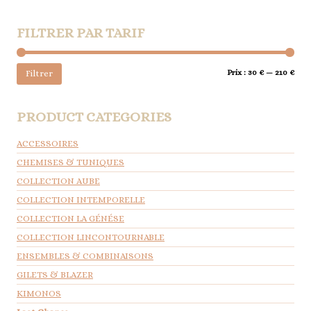
FILTRER PAR TARIF
Prix
Prix
Prix :
30 €
—
210 €
Filtrer
min
max
PRODUCT CATEGORIES
ACCESSOIRES
CHEMISES & TUNIQUES
COLLECTION AUBE
COLLECTION INTEMPORELLE
COLLECTION LA GÉNÉSE
COLLECTION LINCONTOURNABLE
ENSEMBLES & COMBINAISONS
GILETS & BLAZER
KIMONOS