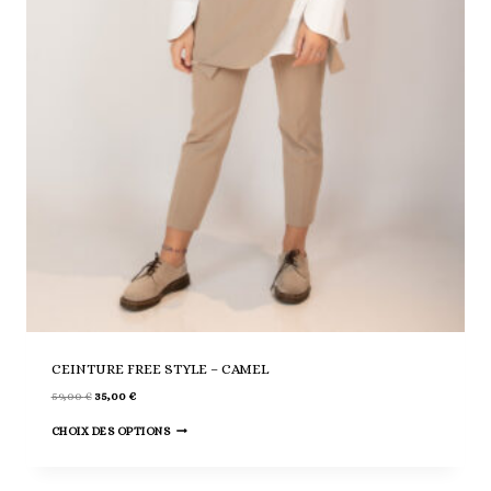
CEINTURE FREE STYLE – CAMEL
Le
Le
59,00
€
35,00
€
prix
prix
Ce
initial
actuel
CHOIX DES OPTIONS
était :
est :
produit
59,00 €.
35,00 €.
a