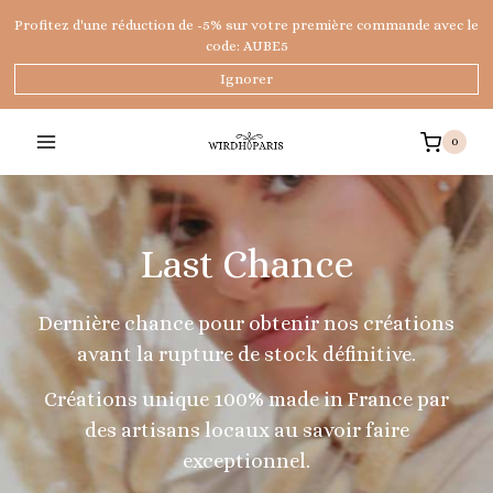
Aller
Profitez d'une réduction de -5% sur votre première commande avec le
au
code: AUBE5
contenu
Ignorer
0
Last Chance
Dernière chance pour obtenir nos créations
avant la rupture de stock définitive.
Créations unique 100% made in France par
des artisans locaux au savoir faire
exceptionnel.