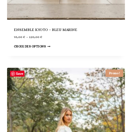
ENSEMBLE KYOTO – BLEU MARINE
Plage
95,00
€
–
120,00
€
de
Ce
prix :
CHOIX DES OPTIONS
95,00 €
produit
à
a
120,00 €
plusieurs
variations.
Promo !
Save
Les
options
peuvent
être
choisies
sur
la
page
du
produit