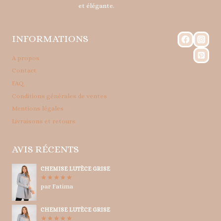
et élégante.
INFORMATIONS
A propos
Contact
FAQ
Conditions générales de ventes
Mentions légales
Livraisons et retours
AVIS RÉCENTS
CHEMISE LUTÈCE GRISE
par Fatima
Note
5
sur
5
CHEMISE LUTÈCE GRISE